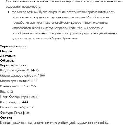
Дополнить внешнюю привлекательность керамического кирпича призвана и его
рельефная поверхность.
Не менее важным будет сохранение эстетической привлекательности
облицовочного кирпича на протяжении многих лет. Мы заботимся о
проработке фактуры и цвета, стойкости декоративных элементов,
изготавливая кирпич. Следуя запросам клиентов, мы регулярно
разрабатываем новинки, которые могут разнообразить эту удивительно
декоративную коллекцию «Керма Премиум».
Характеристики
Оплата
Доставка
Объекты
Характеристики
Водопоглащение, %: 14-16
Марка морозостойкости: F100
Марка прочности: М200
Размер, мм: 250*120*65
Вес, кг: 2
Цвет: Красно-коричневый
В поддоне, шт: 444
Количество в м2, шт: 51
Фактура: Рельефная
Оплата
В нашей компании вы можете оплатить любым удобным для вас способом.