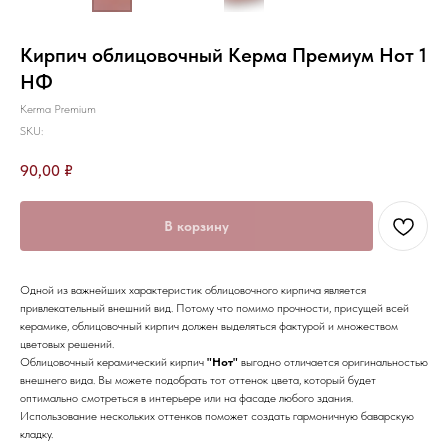
Кирпич облицовочный Керма Премиум Нот 1
НФ
Kerma Premium
SKU:
90,00
₽
В корзину
Одной из важнейших характеристик облицовочного кирпича является
привлекательный внешний вид. Потому что помимо прочности, присущей всей
керамике, облицовочный кирпич должен выделяться фактурой и множеством
цветовых решений.
Облицовочный керамический кирпич
"Нот"
выгодно отличается оригинальностью
внешнего вида. Вы можете подобрать тот оттенок цвета, который будет
оптимально смотреться в интерьере или на фасаде любого здания.
Использование нескольких оттенков поможет создать гармоничную баварскую
кладку.