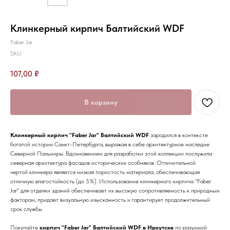
Клинкерный кирпич Балтийский WDF
Faber Jar
SKU:
107,00
₽
В корзину
Клинкерный кирпич "Faber Jar" Балтийский WDF
зародился в контексте
богатой истории Санкт-Петербурга, выражая в себе архитектурное наследие
Северной Пальмиры. Вдохновением для разработки этой коллекции послужила
северная архитектура фасадов исторических особняков. Отличительной
чертой клинкера является низкая пористость материала, обеспечивающая
отличную влагостойкость (до 5%). Использование клинкерного кирпича "Faber
Jar" для отделки зданий обеспечивает их высокую сопротивляемость к природным
факторам, придает визуальную изысканность и гарантирует продолжительный
срок службы
Покупайте
кирпич "Faber Jar" Балтийский WDF в Иркутске
по разумной