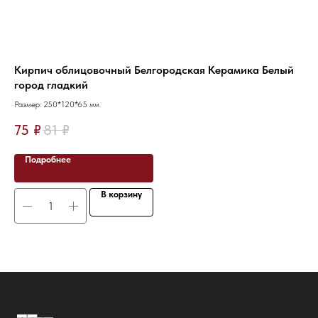
Кирпич облицовочный Белгородская Керамика Белый
Ки
город гладкий
27
Размер: 250*120*65 мм
Раз
75
₽
81
₽
19
Подробнее
В корзину