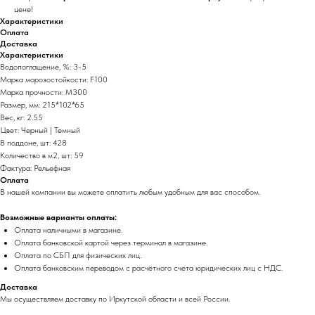
цене!
Характеристики
Оплата
Доставка
Характеристики
Водопоглащение, %: 3-5
Марка морозостойкости: F100
Марка прочности: М300
Размер, мм: 215*102*65
Вес, кг: 2.55
Цвет: Черный | Темный
В поддоне, шт: 428
Количество в м2, шт: 59
Фактура: Рельефная
Оплата
В нашей компании вы можете оплатить любым удобным для вас способом.
Возможные варианты оплаты:
Оплата наличными в магазине.
Оплата банковской картой через терминал в магазине.
Оплата по СБП для физических лиц.
Оплата банковским переводом с расчётного счета юридических лиц с НДС.
Доставка
Мы осуществляем доставку по Иркутской области и всей России.