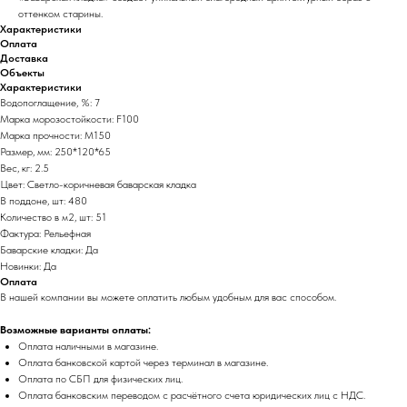
оттенком старины.
Характеристики
Оплата
Доставка
Объекты
Характеристики
Водопоглащение, %: 7
Марка морозостойкости: F100
Марка прочности: М150
Размер, мм: 250*120*65
Вес, кг: 2.5
Цвет: Светло-коричневая баварская кладка
В поддоне, шт: 480
Количество в м2, шт: 51
Фактура: Рельефная
Баварские кладки: Да
Новинки: Да
Оплата
В нашей компании вы можете оплатить любым удобным для вас способом.
Возможные варианты оплаты:
Оплата наличными в магазине.
Оплата банковской картой через терминал в магазине.
Оплата по СБП для физических лиц.
Оплата банковским переводом с расчётного счета юридических лиц с НДС.