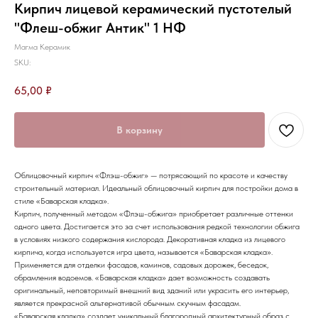
Кирпич лицевой керамический пустотелый
"Флеш-обжиг Антик" 1 НФ
Магма Керамик
SKU:
65,00
₽
В корзину
Облицовочный кирпич «Флэш-обжиг» — потрясающий по красоте и качеству
строительный материал. Идеальный облицовочный кирпич для постройки дома в
стиле «Баварская кладка».
Кирпич, полученный методом «Флэш-обжига» приобретает различные оттенки
одного цвета. Достигается это за счет использования редкой технологии обжига
в условиях низкого содержания кислорода. Декоративная кладка из лицевого
кирпича, когда используется игра цвета, называется «Баварская кладка».
Применяется для отделки фасадов, каминов, садовых дорожек, беседок,
обрамления водоемов. «Баварская кладка» дает возможность создавать
оригинальный, неповторимый внешний вид зданий или украсить его интерьер,
является прекрасной альтернативой обычным скучным фасадам.
«Баварская кладка» создает уникальный благородный архитектурный образ с