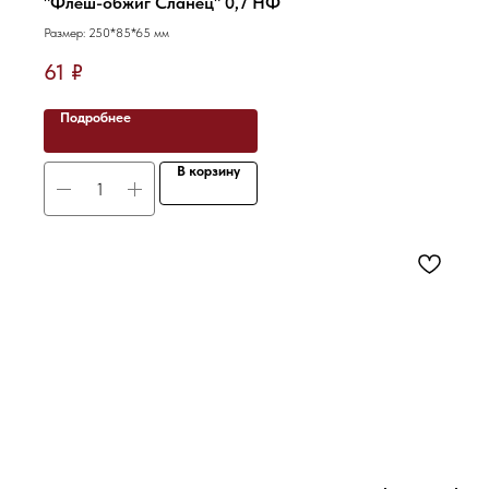
"Флеш-обжиг Сланец" 0,7 НФ
Размер: 250*85*65 мм
61
₽
Подробнее
В корзину