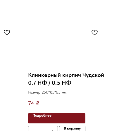
ч
Клинкерный кирпич Чудской
0.7 НФ / 0.5 НФ
55
Размер 250*85*65 мм
2
74
₽
Подробнее
В корзину