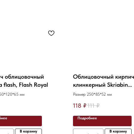
ч облицовочный
Облицовочный кирпи
 flash, Flash Royal
клинкерный Skriabin
Ceramics сортировка 
50*120*65 мм
Размер 250*85*52 мм
пустотелый 250*85*5
118
₽
111
₽
бнее
Подробнее
В корзину
В корзину