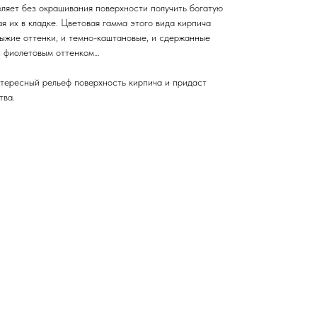
оляет без окрашивания поверхности получить богатую
ая их в кладке. Цветовая гамма этого вида кирпича
жие оттенки, и темно-каштановые, и сдержанные
с фиолетовым оттенком…
тересный рельеф поверхность кирпича и придаст
тва.