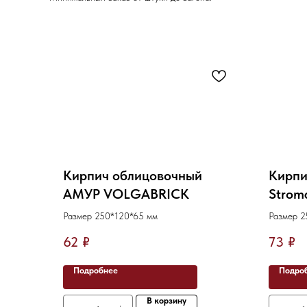
Кирпич облицовочный
Кирпи
АМУР VOLGABRICK
Stroma
Размер 250*120*65 мм
Размер 2
62
₽
73
₽
Подробнее
Подро
В корзину