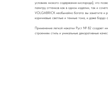
условиях низкого содержания кислорода), что позв
палитру оттенков как в одном изделии, так и сочет
VOLGABRICK необычайно богата: вы заметите и ры
коричневые светлые и темные тона, и даже бордо 
Применение легкой накатки Руст № 82 создает ин
строениям стиль и уникальные декоративные качес