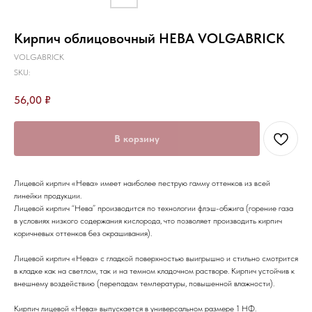
Кирпич облицовочный НЕВА VOLGABRICK
VOLGABRICK
SKU:
56,00
₽
В корзину
Лицевой кирпич «Нева» имеет наиболее пеструю гамму оттенков из всей
линейки продукции.
Лицевой кирпич “Нева” производится по технологии флэш-обжига (горение газа
в условиях низкого содержания кислорода, что позволяет производить кирпич
коричневых оттенков без окрашивания).
Лицевой кирпич «Нева» с гладкой поверхностью выигрышно и стильно смотрится
в кладке как на светлом, так и на темном кладочном растворе. Кирпич устойчив к
внешнему воздействию (перепадам температуры, повышенной влажности).
Кирпич лицевой «Нева» выпускается в универсальном размере 1 НФ.