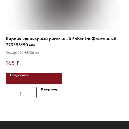
Кирпич клинкерный ригельный Faber Jar Фонтанный,
Об
270*85*50 мм
со
Размер: 270*85*50 мм
Раз
165
₽
1
Подробнее
В корзину