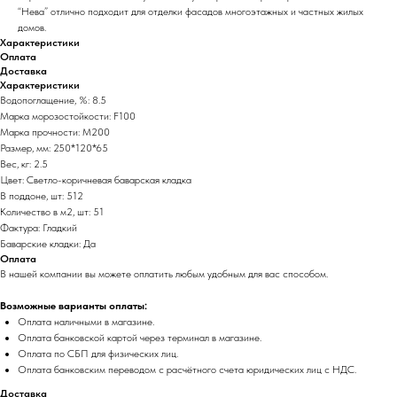
“Нева” отлично подходит для отделки фасадов многоэтажных и частных жилых
домов.
Характеристики
Оплата
Доставка
Характеристики
Водопоглащение, %: 8.5
Марка морозостойкости: F100
Марка прочности: М200
Размер, мм: 250*120*65
Вес, кг: 2.5
Цвет: Светло-коричневая баварская кладка
В поддоне, шт: 512
Количество в м2, шт: 51
Фактура: Гладкий
Баварские кладки: Да
Оплата
В нашей компании вы можете оплатить любым удобным для вас способом.
Возможные варианты оплаты:
Оплата наличными в магазине.
Оплата банковской картой через терминал в магазине.
Оплата по СБП для физических лиц.
Оплата банковским переводом с расчётного счета юридических лиц с НДС.
Доставка