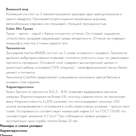
Внешний вид
Коллекция состоит из 3 элементов разного размера: двух прямоугольников и
одного квадрата. Применяется для мощения пешеходных дорожек,
автомобильных парковок или площадей с большой проходимостью.
Color Mix Туман
Туман - светло - серый с белым пигментом оттенок. Он создает ощущение
спокойствия, придавая окружающей среде загадочность. Оттенок не повредит
ландшафту участка, а только украсит его.
Технология
Тротуарная плитка BRAER состоит из 2 слоев: основного и лицевого. Технология
двойного вибропрессования позволяет поэтапно уплотнить слои, что увеличивает
прочность продукции. Основной слой содержит высокопрочный цемент и
гранитный щебень, а лицевой (10% толщины) - мелкофракционный песок, белый
цемент и пигменты.
Технология ColorMix предполагает смешивание нескольких цветов бетона в
лицевом слое изделия.
Характеристики
Класс бетона по прочности B22,5 - B30 позволяет выдерживать высокие
нагрузки. Водопоглощение не более 6%, поэтому изделие почти не пропускает
влагу. Морозостойкость F₂200 означает, что плита выдержит минимум 200
циклов замораживания и оттаивания в особо агрессивных условиях - присутствии
солей. Истираемость соответствует наивысшей марке G1 по ГОСТ 17608, что
соответствует значению 0,7 г/см². При соблюдении правил укладки и
эксплуатации срок службы плитки более 25 лет.
Размеры и схема укладки
Характеристики
Оплата