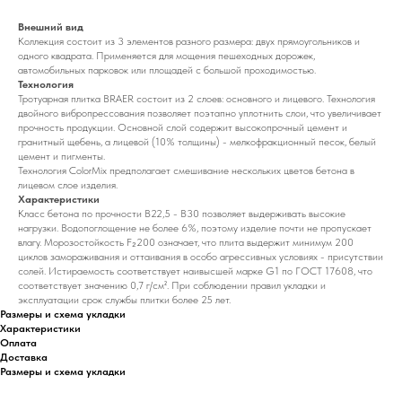
Внешний вид
Коллекция состоит из 3 элементов разного размера: двух прямоугольников и
одного квадрата. Применяется для мощения пешеходных дорожек,
автомобильных парковок или площадей с большой проходимостью.
Технология
Тротуарная плитка BRAER состоит из 2 слоев: основного и лицевого. Технология
двойного вибропрессования позволяет поэтапно уплотнить слои, что увеличивает
прочность продукции. Основной слой содержит высокопрочный цемент и
гранитный щебень, а лицевой (10% толщины) - мелкофракционный песок, белый
цемент и пигменты.
Технология ColorMix предполагает смешивание нескольких цветов бетона в
лицевом слое изделия.
Характеристики
Класс бетона по прочности B22,5 - B30 позволяет выдерживать высокие
нагрузки. Водопоглощение не более 6%, поэтому изделие почти не пропускает
влагу. Морозостойкость F₂200 означает, что плита выдержит минимум 200
циклов замораживания и оттаивания в особо агрессивных условиях - присутствии
солей. Истираемость соответствует наивысшей марке G1 по ГОСТ 17608, что
соответствует значению 0,7 г/см². При соблюдении правил укладки и
эксплуатации срок службы плитки более 25 лет.
Размеры и схема укладки
Характеристики
Оплата
Доставка
Размеры и схема укладки