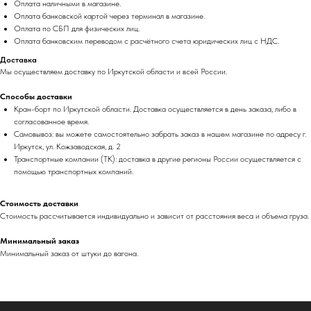
Оплата наличными в магазине.
Оплата банковской картой через терминал в магазине.
Оплата по СБП для физических лиц.
Оплата банковским переводом с расчётного счета юридических лиц с НДС.
Доставка
Мы осуществляем доставку по Иркутской области и всей России.
Способы доставки
Кран-борт по Иркутской области. Доставка осуществляется в день заказа, либо в
согласованное время.
Самовывоз: вы можете самостоятельно забрать заказ в нашем магазине по адресу г.
Иркутск, ул. Кожзаводская, д. 2
Транспортные компании (ТК): доставка в другие регионы России осуществляется с
помощью транспортных компаний.
Стоимость доставки
Стоимость рассчитывается индивидуально и зависит от расстояния веса и объема груза.
Минимальный заказ
Минимальный заказ от штуки до вагона.