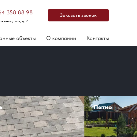
64 358 88 98
Заказать звонок
ожзаводская, д. 2
анные объекты
О компании
Контакты
ь
Патио