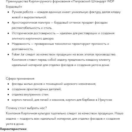
Преимущества Кирпич ручного формования «Петровский Штандарт WDF
Бордовый»
Ручная работа — каждая единица имеет уникальную фактуру, делая кладку
живой и выразительной.
Аристократичная палитра — бордовый оттенок придает фасадам
респектабельность и стиль.
Историческая достоверность — идеален для реставрации и создания
элитного кирпичного декора.
Надежность — проверенные технологии гарантируют прочность и
долговечность.
Faber Jar следит за качеством продукции на всех этапах производства.
Компания ставит перед собой задачу предложить каждому клиенту
идеальный материал для отделки фасадов и создания уюта в доме.
Сфера применения
фасады жилых домов и помещений широкого назначения;
создание архитектурных деталей;
отделка внутренних стен.
кирпич печной, для печей и каминов, кирпич для барбекю в Иркутске
Почему стоит выбрать нас?
Компания Кирпичная культура тщательно следит за качеством продукции. Наша
задача – подарить вам идеальный материал, для отделки фасадов и создания
уюта в доме.
Характеристики