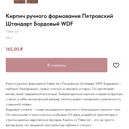
Кирпич ручного формования Петровский
Штандарт Бордовый WDF
Faber Jar
SKU:
165,00
₽
В корзину
Кирпич ручного формования Faber Jar «Петровский Штандарт WDF Бордовый» –
глубокий, благородный, словно отлитый из вековой истории. Он притягивает
взгляд своей сдержанной роскошью. Каждая единица кирпича создается вручную
и несет в себе неповторимый рельеф, теплоту живого материала и элегантность
старинной кладки.
Бордовый оттенок – сплав насыщенного красного и благородного винного тона.
Он напоминает о классических особняках XIX века, усадебной архитектуре и
строгом величии европейских фасадов. Кирпич от Faber Jar – это не просто
фасад дома, это придание пространству глубины и статуса.