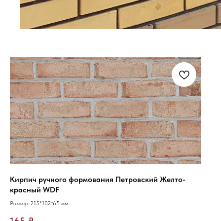
Кирпич ручного формования Петровский Желто-
красный WDF
Размер: 215*102*65 мм
165
₽